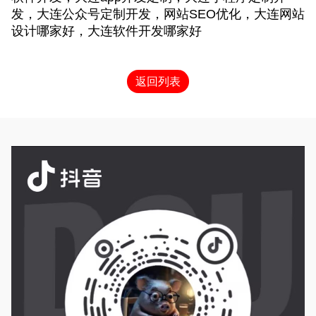
发，大连公众号定制开发，网站SEO优化，大连网站
设计哪家好，大连软件开发哪家好
返回列表